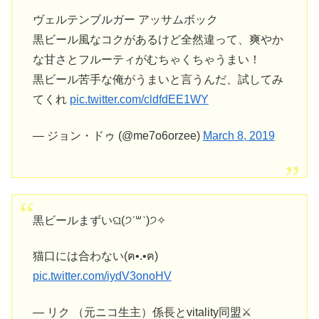
ヴェルテンブルガー アッサムボック
黒ビール風なコクがあるけど全然違って、爽やか
な甘さとフルーティがむちゃくちゃうまい！
黒ビール苦手な俺がうまいと言うんだ、試してみ
てくれ
pic.twitter.com/cldfdEE1WY
— ジョン・ドゥ (@me7o6orzee)
March 8, 2019
黒ビールまずいଘ(੭ˊ꒳​ˋ)੭✧
猫口には合わない(ฅ•.•ฅ)
pic.twitter.com/iydV3onoHV
— リク （元ニコ生主）係長とvitality同盟⚔