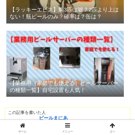
【ラッキーエビス】鯛3匹は嘘？2匹より上は
ない！瓶ビールのみ？確率は？缶は？
【業務用（家庭でも使える）ビールサーバー
の種類一覧】自宅設置も人気！
この記事を書いた人
ビールまにあ
ビール大好きのビールまにあです。
毎日のようにビールの事を考えています。
ホーム
メニュー
上へ