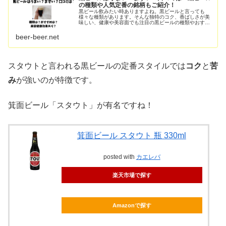
の種類や人気定番の銘柄もご紹介！
黒ビール飲みたい時ありますよね。黒ビールと言っても
様々な種類があります。そんな独特のコク、香ばしさが美
味しい、健康や美容面でも注目の黒ビールの種類やおすす
めをここでは紹介しています。ビールまにあ日本の黒ビー
ルと海外の黒ビールを合わせて紹介し...
beer-beer.net
スタウトと言われる黒ビールの定番スタイルでは
コク
と
苦
み
が強いのが特徴です。
箕面ビール「スタウト」が有名ですね！
箕面ビール スタウト 瓶 330ml
posted with
カエレバ
楽天市場で探す
Amazonで探す