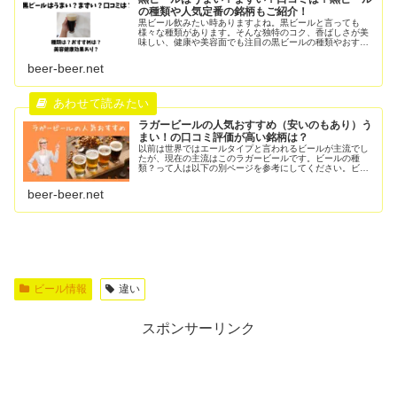
の種類や人気定番の銘柄もご紹介！
黒ビール飲みたい時ありますよね。黒ビールと言っても
様々な種類があります。そんな独特のコク、香ばしさが美
味しい、健康や美容面でも注目の黒ビールの種類やおすす
めをここでは紹介しています。ビールまにあ日本の黒ビー
ルと海外の黒ビールを合わせて紹介し...
beer-beer.net
ラガービールの人気おすすめ（安いのもあり）う
まい！の口コミ評価が高い銘柄は？
以前は世界ではエールタイプと言われるビールが主流でし
たが、現在の主流はこのラガービールです。ビールの種
類？って人は以下の別ページを参考にしてください。ビー
ルまにあこの定番ラガービールの中でも人気おすすめの銘
柄を紹介します！【ラガービール人気...
beer-beer.net
ビール情報
違い
スポンサーリンク