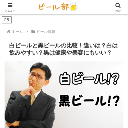
アイテム【ビール好き用】
ビール定期便（サブスク）
家庭用ビール
メニュー
検索
PR
ホーム
ビール情報
白ビールと黒ビールの比較！違いは？白は
飲みやすい？黒は健康や美容にもいい？