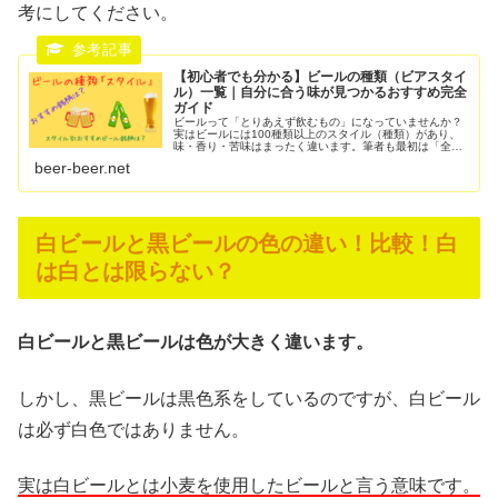
考にしてください。
【初心者でも分かる】ビールの種類（ビアスタイ
ル）一覧｜自分に合う味が見つかるおすすめ完全
ガイド
ビールって「とりあえず飲むもの」になっていませんか？
実はビールには100種類以上のスタイル（種類）があり、
味・香り・苦味はまったく違います。筆者も最初は「全部
同じでしょ？」と思っていましたが、ビアスタイルを知っ
beer-beer.net
てからは自分の好みにピッタリ合...
白ビールと黒ビールの色の違い！比較！白
は白とは限らない？
白ビールと黒ビールは色が大きく違います。
しかし、黒ビールは黒色系をしているのですが、白ビール
は必ず白色ではありません。
実は白ビールとは小麦を使用したビールと言う意味です。