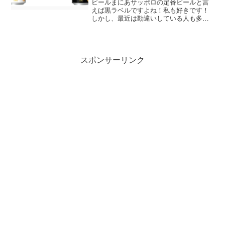
ビールまにあサッポロの定番ビールと言
えば黒ラベルですよね！私も好きです！
しかし、最近は勘違いしている人も多い
ようです。特にビール初心者の人には
「黒」と付いているから黒ラベルは黒ビ
ールなのかと・・・・。通常の黒ラベル
は黒ビールではないです！し...
スポンサーリンク