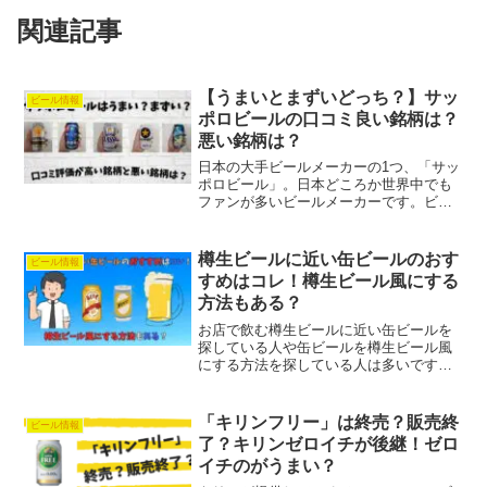
関連記事
【うまいとまずいどっち？】サッ
ビール情報
ポロビールの口コミ良い銘柄は？
悪い銘柄は？
日本の大手ビールメーカーの1つ、「サッ
ポロビール」。日本どころか世界中でも
ファンが多いビールメーカーです。ビー
ルまにあちなみに代表的なビールは言わ
ずと知れたサッポロ「黒ラベル」！サッ
ポロどころか日本の定番ビールの1つです
樽生ビールに近い缶ビールのおす
ビール情報
ね！サッポロビール ...
すめはコレ！樽生ビール風にする
方法もある？
お店で飲む樽生ビールに近い缶ビールを
探している人や缶ビールを樽生ビール風
にする方法を探している人は多いです。
お店で飲む樽から注がれる生ビールは美
味しくて好き！って人も多いと思いま
す。缶ビールとは違う味わいが楽しめる
「キリンフリー」は終売？販売終
ビール情報
ので好きって人も多いのでは...
了？キリンゼロイチが後継！ゼロ
イチのがうまい？