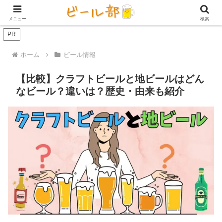
アイテム【ビール好き用】
ビール定期便（サブスク）
家庭用ビール
メニュー
検索
PR
ホーム
ビール情報
【比較】クラフトビールと地ビールはどん
なビール？違いは？歴史・由来も紹介