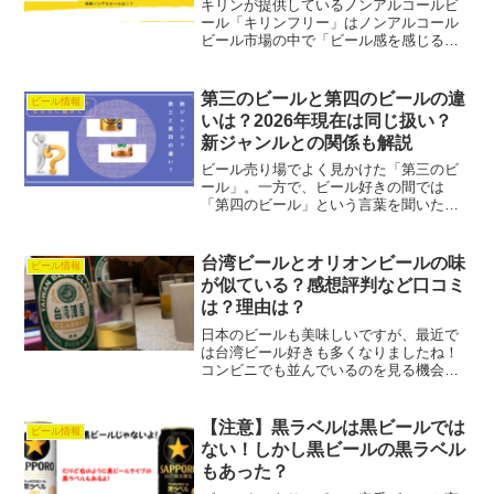
キリンが提供しているノンアルコールビ
ール「キリンフリー」はノンアルコール
ビール市場の中で「ビール感を感じるノ
ンアルコールビール」と称された事もあ
る定番ノンアルコールビールです。ビー
ルまにあしかし残念ながら終売しまし
第三のビールと第四のビールの違
ビール情報
た・・。キリン フリー ノ...
いは？2026年現在は同じ扱い？
新ジャンルとの関係も解説
ビール売り場でよく見かけた「第三のビ
ール」。一方で、ビール好きの間では
「第四のビール」という言葉を聞いたこ
とがある人もいるでしょう。しかし2026
年現在では酒税制度の変更によって状況
が大きく変わっています。この記事では
台湾ビールとオリオンビールの味
ビール情報
第三のビールと第四のビ...
が似ている？感想評判など口コミ
は？理由は？
日本のビールも美味しいですが、最近で
は台湾ビール好きも多くなりましたね！
コンビニでも並んでいるのを見る機会が
増えました。ぽっぽ苦味がない系やフル
ーティー系ビール多いですよね！実は日
本のオリオンビール好きな人は台湾ビー
【注意】黒ラベルは黒ビールでは
ビール情報
ル好きが多いんです！ビー...
ない！しかし黒ビールの黒ラベル
もあった？