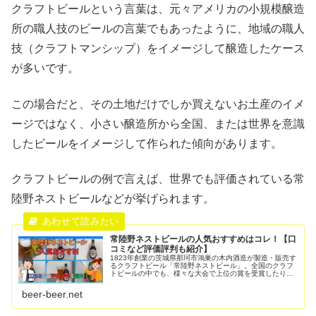
クラフトビールという言葉は、元々アメリカの小規模醸造
所の職人技のビールの言葉でもあったように、地域の職人
技（クラフトマンシップ）をイメージして醸造したケース
が多いです。
この場合だと、その土地だけでしか買えないお土産のイメ
ージではなく、小さい醸造所から全国、または世界を意識
したビールをイメージして作られた傾向があります。
クラフトビールの例で言えば、世界でも評価されている常
陸野ネストビールなどが挙げられます。
常陸野ネストビールの人気おすすめはコレ！【口
コミなど評価評判も紹介】
1823年創業の茨城県那珂市鴻巣の木内酒造が製造・販売す
るクラフトビール「常陸野ネストビール」。全国のクラフ
トビールの中でも、様々な大会で上位の賞を受賞したり、
世界的にも名前が知れたビールです。ビールまにあそんな
常陸野ネストビールの人気おす...
beer-beer.net