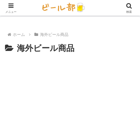
アイテム【ビール好き用】
ビール定期便（サブスク）
家庭用ビール
メニュー
検索
ホーム
海外ビール商品
海外ビール商品