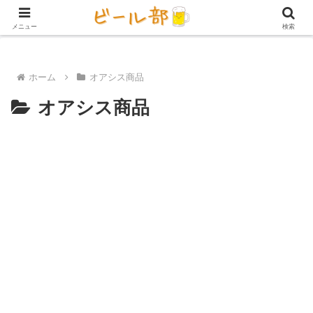
アイテム【ビール好き用】
ビール定期便（サブスク）
家庭用ビール
メニュー
検索
ホーム
オアシス商品
オアシス商品