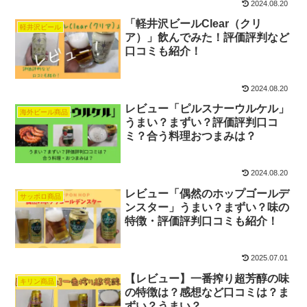
2024.08.20
「軽井沢ビールClear（クリ
軽井沢ビール
ア）」飲んでみた！評価評判など
口コミも紹介！
2024.08.20
レビュー「ピルスナーウルケル」
海外ビール商品
うまい？まずい？評価評判口コ
ミ？合う料理おつまみは？
2024.08.20
レビュー「偶然のホップゴールデ
サッポロ商品
ンスター」うまい？まずい？味の
特徴・評価評判口コミも紹介！
2025.07.01
【レビュー】一番搾り超芳醇の味
キリン商品
の特徴は？感想など口コミは？ま
ずい？うまい？