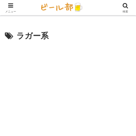
アイテム【ビール好き用】
ビール定期便（サブスク）
家庭用ビール
メニュー
検索
ラガー系