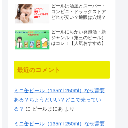
ビールは酒屋とスーパー・
コンビニ・ドラックストア
どれが安い？通販は穴場？
ビールにちかい発泡酒・新
ジャンル（第三のビール）
はコレ！【人気おすすめ】
最近のコメント
ミニ缶ビール（135ml 250ml）なぜ需要
ある？ちょうどいい？どこで売ってい
る？
に
ビールまにあ
より
ミニ缶ビール（135ml 250ml）なぜ需要