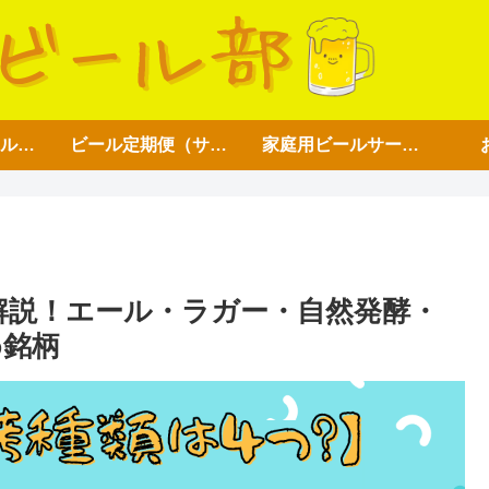
アイテム【ビール好き用】
ビール定期便（サブスク）
家庭用ビールサーバー
解説！エール・ラガー・自然発酵・
め銘柄