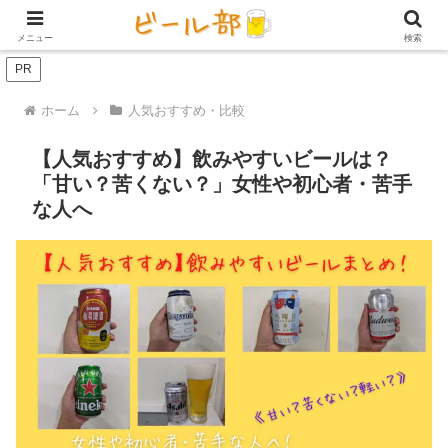
アイテム【ビール好き用】
ビール定期便（サブスク）
家庭用ビール
メニュー
検索
PR
ホーム
人気おすすめ・比較
【人気おすすめ】飲みやすいビールは？
「甘い？苦くない？」女性や初心者・苦手
な人へ