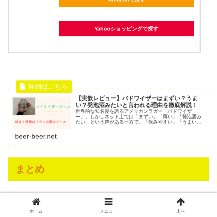
Yahooショッピングで探す
【実飲レビュー】バドワイザーはまずい？うま
い？発泡酒みたいと言われる理由を徹底解説！
世界的な知名度を誇るアメリカンラガー「バドワイザ
ー」。しかしネット上では「まずい」「薄い」「発泡酒み
たい」という声がある一方で、「飲みやすい」「うまい」
「クセがなくて好き」という評価も多く見られます。バド
ワイザーは1876年にアメリカで誕生...
beer-beer.net
まとめ
飲みやすいビールと言っても、属性によっておすすめ出来
ホーム
メニュー
上へ
る人気銘柄は違います。