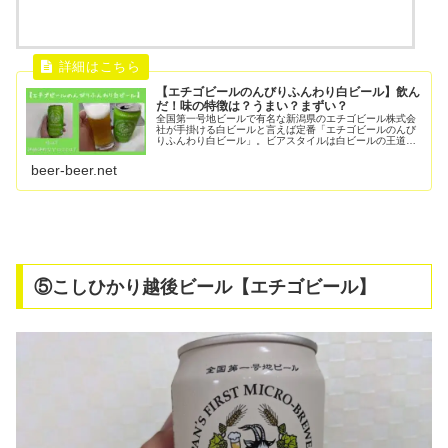
【エチゴビールのんびりふんわり白ビール】飲ん
だ！味の特徴は？うまい？まずい？
全国第一号地ビールで有名な新潟県のエチゴビール株式会
社が手掛ける白ビールと言えば定番「エチゴビールのんび
りふんわり白ビール」。ビアスタイルは白ビールの王道ヴ
ァイツェン。小麦麦芽を50％以上使用して作るその味わい
はフルーティーで苦味が弱くまろ...
beer-beer.net
⑤こしひかり越後ビール【エチゴビール】