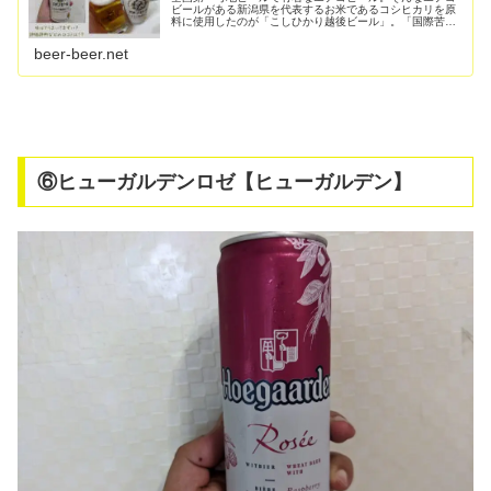
ビールがある新潟県を代表するお米であるコシヒカリを原
料に使用したのが「こしひかり越後ビール」。「国際苦味
単位」であるIBUで言うと「16」と苦味感はほとんどない
のも特徴。あまり売ってない！...
beer-beer.net
⑥ヒューガルデンロゼ【ヒューガルデン】