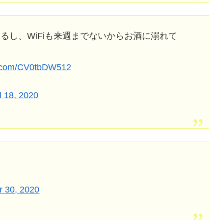
るし、WiFiも来週までないからお酒に溺れて
er.com/CV0tbDW512
l 18, 2020
 30, 2020