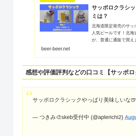
サッポロクラシッ
ミは？
北海道限定発売のサッ
人気ビールです！北海
が、普通に通販で買え
損！北海道以外の人が買う
beer-beer.net
感想や評価評判などの口コミ【サッポロ
サッポロクラシックやっぱり美味しいな
— つきみ🎨skeb受付中 (@aplerichi2)
Augu