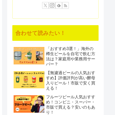
合わせて読みたい！
「おすすめ3選！」海外の
樽生ビールを自宅で飲む方
法は？家庭用や業務用サー
バー？
【無濾過ビールの人気おす
すめ】評価評判が高い酵母
入りビール！市販で安く買
える！
フルーツビール人気おすす
め！コンビニ・スーパー・
市販で買える？安いのもあ
り！