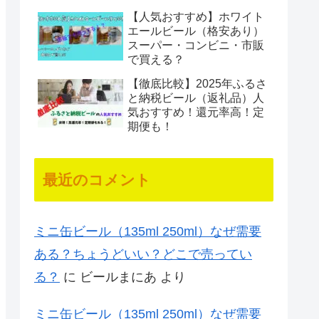
【人気おすすめ】ホワイト
エールビール（格安あり）
スーパー・コンビニ・市販
で買える？
【徹底比較】2025年ふるさ
と納税ビール（返礼品）人
気おすすめ！還元率高！定
期便も！
最近のコメント
ミニ缶ビール（135ml 250ml）なぜ需要
ある？ちょうどいい？どこで売ってい
る？
に
ビールまにあ
より
ミニ缶ビール（135ml 250ml）なぜ需要