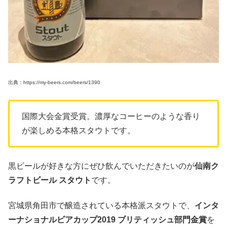
出典：https://my-beers.com/beers/1390
国際大会金賞受賞。濃厚なコーヒーのような香り
が楽しめる本格スタウトです。
黒ビールが好きな方にぜひ飲んでいただきたいのが
仙南ク
ラフトビール スタウト
です。
宮城県角田市で醸造されている本格派スタウトで、
インタ
ーナショナルビアカップ2019 ブリティッシュ部門金賞
を