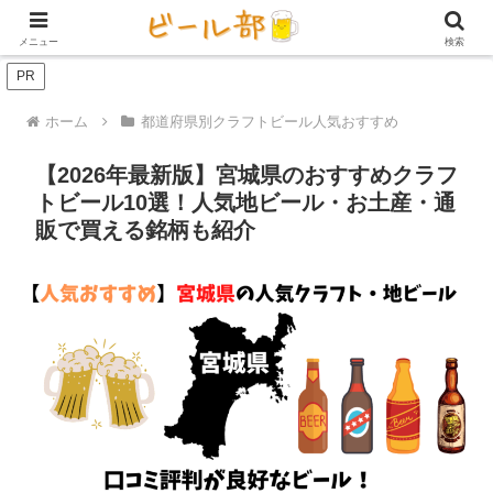
アイテム【ビール好き用】
ビール定期便（サブスク）
家庭用ビール
メニュー
検索
PR
ホーム
都道府県別クラフトビール人気おすすめ
【2026年最新版】宮城県のおすすめクラフ
トビール10選！人気地ビール・お土産・通
販で買える銘柄も紹介