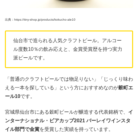
出典：https://tiny-shop.jp/products/kokucho-ale10
仙台市で造られる人気クラフトビール。アルコー
ル度数10％の飲み応えと、金賞受賞歴を持つ実力
派ビールです。
「普通のクラフトビールでは物足りない」「じっくり味わ
える一本を探している」という方におすすめなのが
穀町エ
ール10
です。
宮城県仙台市にある穀町ビールが醸造する代表銘柄で、
イ
ンターナショナル・ビアカップ2021 バーレイワインスタ
イル部門で金賞
を受賞した実績を持っています。