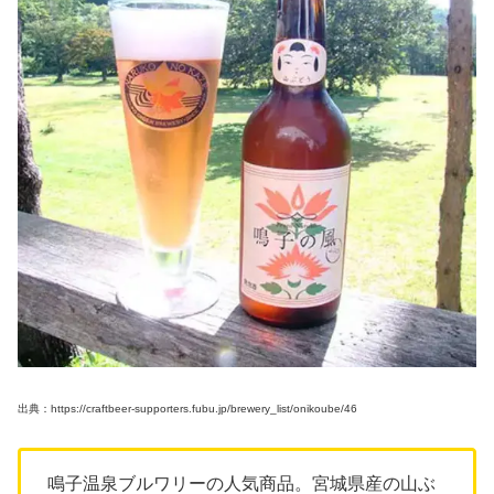
出典：https://craftbeer-supporters.fubu.jp/brewery_list/onikoube/46
鳴子温泉ブルワリーの人気商品。宮城県産の山ぶ