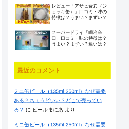
レビュー「アサヒ食彩（ジ
ョッキ缶）」口コミ・味の
特徴は？うまい？まずい？
スーパードライ「瞬冷辛
口」口コミ・味の特徴は？
うまい？まずい？違いは？
最近のコメント
ミニ缶ビール（135ml 250ml）なぜ需要
ある？ちょうどいい？どこで売ってい
る？
に
ビールまにあ
より
ミニ缶ビール（135ml 250ml）なぜ需要