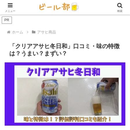
アイテム【ビール好き用】
ビール定期便（サブスク）
家庭用ビール
メニュー
検索
PR
ホーム
アサヒ商品
「クリアアサヒ冬日和」口コミ・味の特徴
は？うまい？まずい？