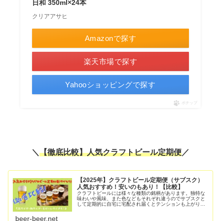
日和 350ml×24本
クリアアサヒ
Amazonで探す
楽天市場で探す
Yahooショッピングで探す
ポチップ
＼
【徹底比較】人気クラフトビール定期便
／
【2025年】クラフトビール定期便（サブスク）
人気おすすめ！安いのもあり！【比較】
クラフトビールには様々な種類の銘柄があります。独特な
味わいや風味、また色などもそれぞれ違うのでサブスクと
して定期的に自宅に宅配され届くとテンションも上がりま
すよね！ここでは、数あるクラフトビール（地ビール）の
サブスクリプション（定期便）の中…
beer-beer.net