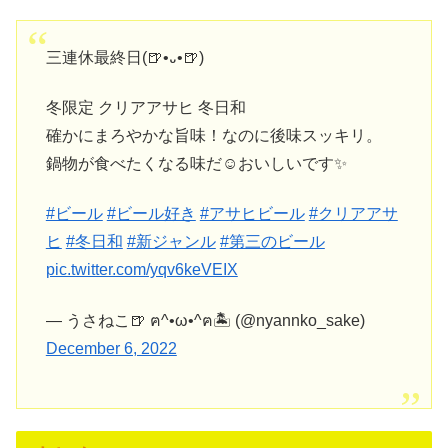
三連休最終日(🍺•᎑•🍺)
冬限定 クリアアサヒ 冬日和
確かにまろやかな旨味！なのに後味スッキリ。
鍋物が食べたくなる味だ☺️おいしいです✨️
#ビール
#ビール好き
#アサヒビール
#クリアアサ
ヒ
#冬日和
#新ジャンル
#第三のビール
pic.twitter.com/yqv6keVEIX
— うさねこ🍺 ฅ^•ω•^ฅ🏝 (@nyannko_sake)
December 6, 2022