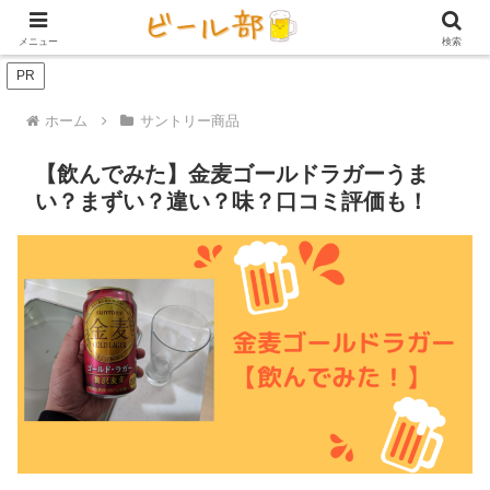
アイテム【ビール好き用】
ビール定期便（サブスク）
家庭用ビール
メニュー
検索
PR
ホーム
サントリー商品
【飲んでみた】金麦ゴールドラガーうま
い？まずい？違い？味？口コミ評価も！