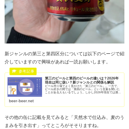
新ジャンルの第三と第四区分については以下のページで紹
介していますので興味があれば一読お願いします。
第三のビールと第四のビールの違いは？2026年
現在は同じ扱い？新ジャンルとの関係も解説
ビール売り場でよく見かけた「第三のビール」。一方で、
ビール好きの間では「第四のビール」という言葉を聞いた
ことがある人もいるでしょう。しかし2026年現在では酒税
制度の変更によって状況が大きく変わっています。この記
事では第三のビールと第四のビ...
beer-beer.net
その他の缶に記載を見てみると「天然水で仕込み、麦のう
まみを引き出す」ってところがそそりますね。