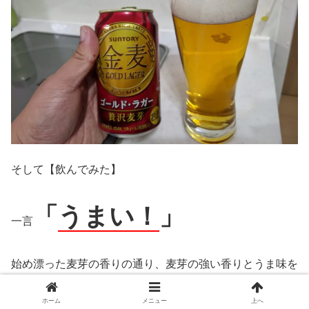
そして【飲んでみた】
「
うまい！
」
一言
始め漂った麦芽の香りの通り、麦芽の強い香りとうま味を
感じました！
ホーム
メニュー
上へ