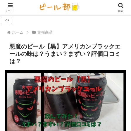
アイテム【ビール好き用】
ビール定期便（サブスク）
家庭用ビール
メニュー
検索
PR
ホーム
黄桜商品
悪魔のビール【黒】アメリカンブラックエ
ールの味は？うまい？まずい？評価口コミ
は？