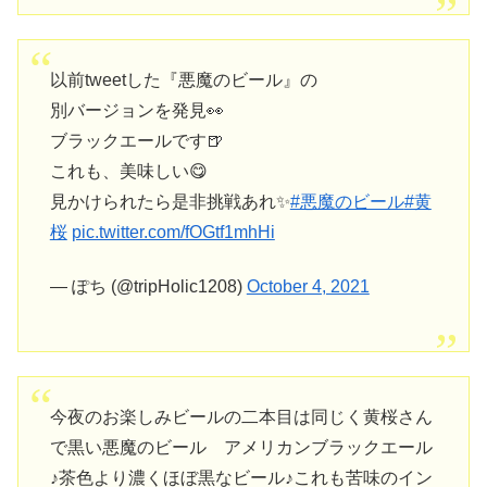
以前tweetした『悪魔のビール』の
別バージョンを発見👀
ブラックエールです🍺
これも、美味しい😋
見かけられたら是非挑戦あれ✨
#悪魔のビール
#黄
桜
pic.twitter.com/fOGtf1mhHi
— ぽち (@tripHolic1208)
October 4, 2021
今夜のお楽しみビールの二本目は同じく黄桜さん
で黒い悪魔のビール アメリカンブラックエール
♪茶色より濃くほぼ黒なビール♪これも苦味のイン