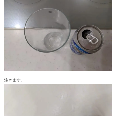
注ぎます。