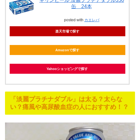
キリンビール 淡麗プラチナダブル350
缶 24本
posted with
カエレバ
楽天市場で探す
Amazonで探す
Yahooショッピングで探す
「淡麗プラチナダブル」は太る？太らな
い？痛風や高尿酸血症の人におすすめ！？