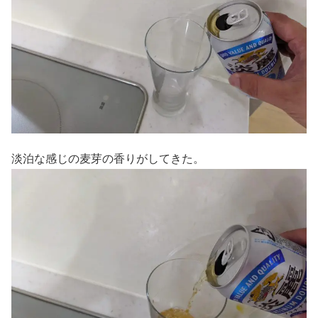
淡泊な感じの麦芽の香りがしてきた。