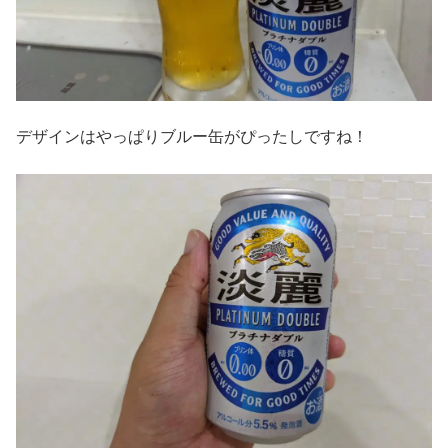
デザインはやっぱりブルー缶がぴったしですね！