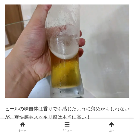
ビールの味自体は香りでも感じたように薄めかもしれない
が、爽快感やスッキリ感は本当に高い！
ホーム
メニュー
上へ
キンキンに冷蔵庫で冷やして一気飲みしたくなる味！