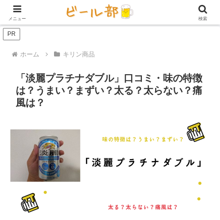
アイテム【ビール好き用】
ビール定期便（サブスク）
家庭用ビール
メニュー
検索
PR
ホーム
キリン商品
「淡麗プラチナダブル」口コミ・味の特徴
は？うまい？まずい？太る？太らない？痛
風は？