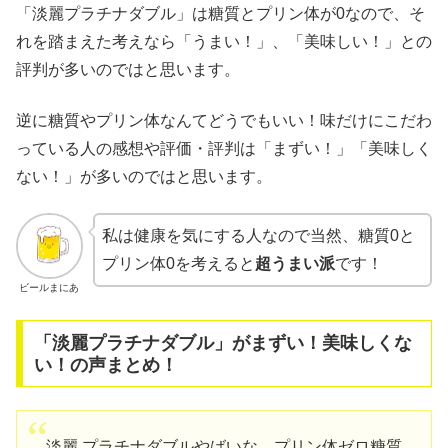
「淡麗プラチナダブル」は糖質とプリン体が0なので、そ
れを踏まえた考えなら「うまい！」、「美味しい！」との
評判が多いのではと思います。
逆に糖質やプリン体なんてどうでもいい！味だけにこだわ
っている人の感想や評価・評判は「まずい！」「美味しく
ない！」が多いのではと思います。
私は健康を気にする人なので当然、糖質0と
プリン体0を考えると
超うまい派
です！
ビールまにあ
「淡麗プラチナダブル」がまずい！美味しくな
い！の声まとめ！
淡麗 プラチナダブルやばいな。プリン体ゼロ糖質