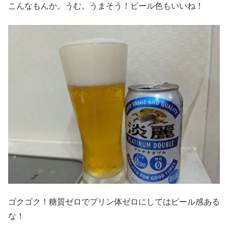
こんなもんか。うむ。うまそう！ビール色もいいね！
ゴクゴク！糖質ゼロでプリン体ゼロにしてはビール感ある
な！