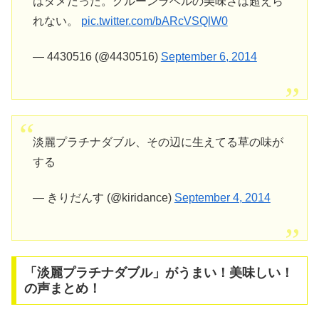
はダメだった。グルーンラベルの美味さは超えら
れない。
pic.twitter.com/bARcVSQlW0
— 4430516 (@4430516)
September 6, 2014
淡麗プラチナダブル、その辺に生えてる草の味が
する
— きりだんす (@kiridance)
September 4, 2014
「淡麗プラチナダブル」がうまい！美味しい！
の声まとめ！