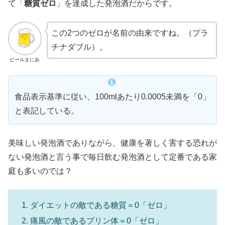
て「
糖質ゼロ
」を達成した発泡酒だからです。
この2つのゼロが名前の由来ですね。（プラ
チナダブル）。
ビールまにあ
食品表示基準に従い、100mlあたり0.0005未満を「0」
と表記している。
美味しい発泡酒でありながら、健康を著しく害する恐れが
ない発泡酒と言う事で毎日飲む発泡酒として定番である家
庭も多いのでは？
ダイエットの敵である糖質＝0「ゼロ」
痛風の敵であるプリン体＝0「ゼロ」