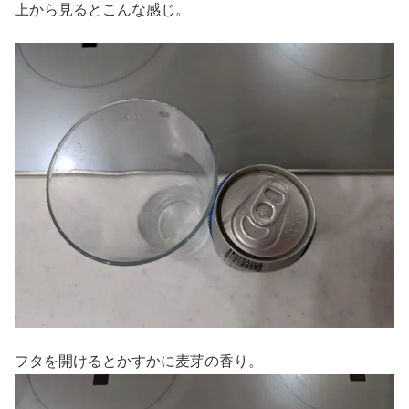
上から見るとこんな感じ。
フタを開けるとかすかに麦芽の香り。