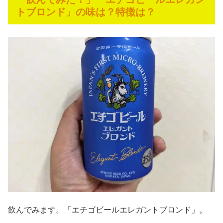
トブロンド」の味は？特徴は？
飲んでみます。「エチゴビールエレガントブロンド」。