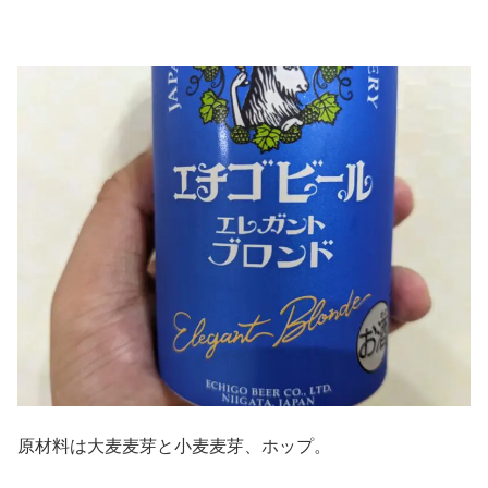
原材料は大麦麦芽と小麦麦芽、ホップ。