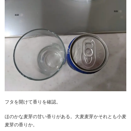
フタを開けて香りを確認。
ほのかな麦芽の甘い香りがある。大麦麦芽かそれとも小麦
麦芽の香りか。