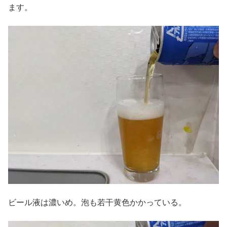
ます。
ビール液は濃いめ。泡も若干黄色かかっている。