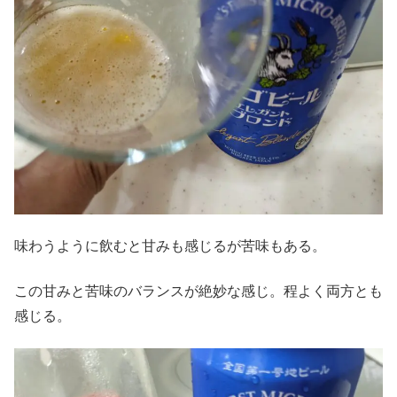
味わうように飲むと甘みも感じるが苦味もある。
この甘みと苦味のバランスが絶妙な感じ。程よく両方とも
感じる。