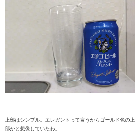
上部はシンプル。エレガントって言うからゴールド色の上
部かと想像していたわ。