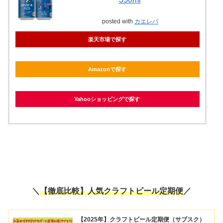
posted with
カエレバ
楽天市場で探す
Amazonで探す
Yahooショッピングで探す
＼
【徹底比較】人気クラフトビール定期便
／
【2025年】クラフトビール定期便（サブスク）