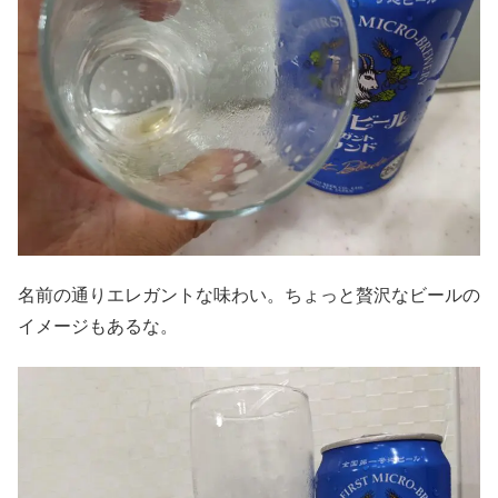
名前の通りエレガントな味わい。ちょっと贅沢なビールの
イメージもあるな。