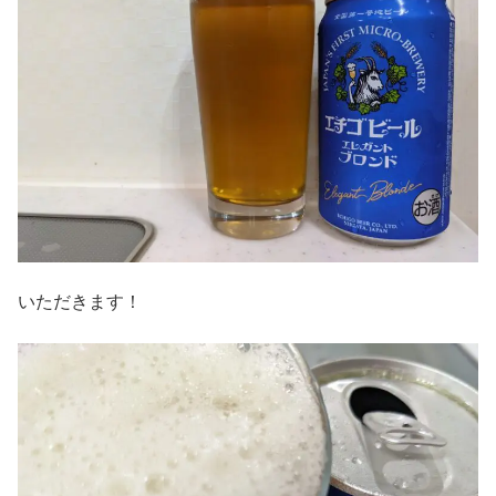
いただきます！