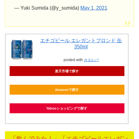
— Yuki Sumida (@y_sumida)
May 1, 2021
エチゴビール エレガントブロンド 缶
350ml
posted with
カエレバ
楽天市場で探す
Amazonで探す
Yahooショッピングで探す
「飲んでみた！」「エチゴビールエレガン