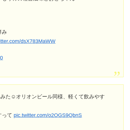
好み
witter.com/dsX783MaWW
20
みた☺️オリオンビール同様、軽くて飲みやす
って️
pic.twitter.com/o2OGS9QbnS