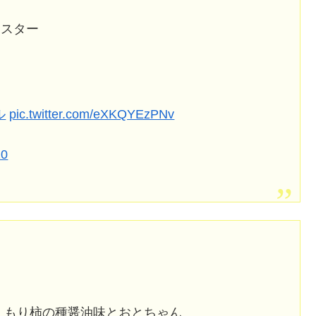
ンスター
ル
pic.twitter.com/eXKQYEzPNv
20
とくもり柿の種醤油味とおとちゃん