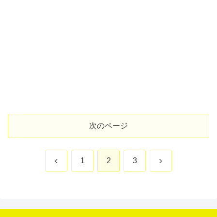
次のページ
前
次
1
2
3
へ
へ