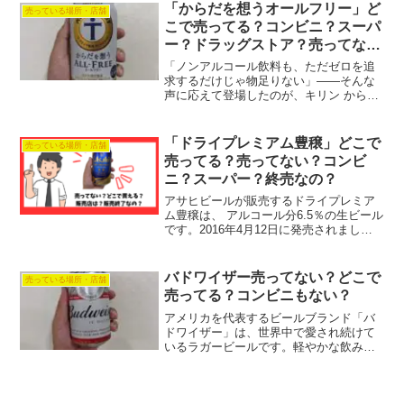
売となりました。ビールまにああまり売
「からだを想うオールフリー」ど
売っている場所・店舗
ってない！って...
こで売ってる？コンビニ？スーパ
ー？ドラッグストア？売ってな
い？
「ノンアルコール飲料も、ただゼロを追
求するだけじゃ物足りない」――そんな
声に応えて登場したのが、キリン からだ
を想うオールフリーです。糖質ゼロ・プ
リン体ゼロ・カロリーオフはもちろん、
からだのことを考えた素材感と味わいが
「ドライプレミアム豊穣」どこで
売っている場所・店舗
特長。食事中はもちろん...
売ってる？売ってない？コンビ
ニ？スーパー？終売なの？
アサヒビールが販売するドライプレミア
ム豊穣は、 アルコール分6.5％の生ビール
です。2016年4月12日に発売されまし
た。「最大級のコク・最大級の香り・最
大級のアルコール度数」と、３つの最大
級を掲げた生ビールです。濃厚で深みの
バドワイザー売ってない？どこで
売っている場所・店舗
ある味わいを出...
売ってる？コンビニもない？
アメリカを代表するビールブランド「バ
ドワイザー」は、世界中で愛され続けて
いるラガービールです。軽やかな飲み口
と爽快なのどごしが特徴で、普段あまり
ビールを飲まない人からも人気がありま
す。日本国内でも年々ファンが増えてお