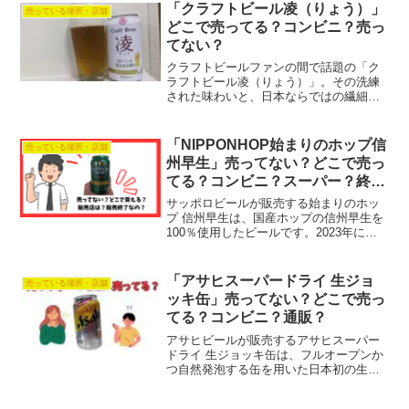
「クラフトビール凌（りょう）」
売っている場所・店舗
どこで売ってる？コンビニ？売っ
てない？
クラフトビールファンの間で話題の「ク
ラフトビール凌（りょう）」。その洗練
された味わいと、日本ならではの繊細な
醸造技術が光る一本です。しかし、いざ
飲んでみたいと思っても、「どこで買え
るの？」と悩んでしまう方も多いのでは
「NIPPONHOP始まりのホップ信
売っている場所・店舗
ないでしょうか。ビールま...
州早生」売ってない？どこで売っ
てる？コンビニ？スーパー？終
売？
サッポロビールが販売する始まりのホッ
プ 信州早生は、国産ホップの信州早生を
100％使用したビールです。2023年に限
定発売されました。国内産ホップを楽し
む「NIPPON HOP」シリーズの第一弾を
飾る商品です。信州早生は1910年（明治
「アサヒスーパードライ 生ジョ
売っている場所・店舗
43...
ッキ缶」売ってない？どこで売っ
てる？コンビニ？通販？
アサヒビールが販売するアサヒスーパー
ドライ 生ジョッキ缶は、フルオープンか
つ自然発泡する缶を用いた日本初の生ビ
ールです。2022年1月・2月に数量限定で
発売されて好評を得、同年7月から通年販