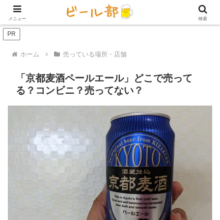
アイテム【ビール好き用】
ビール定期便（サブスク）
家庭用ビール
メニュー
検索
PR
ホーム
売っている場所・店舗
「京都麦酒ペールエール」どこで売って
る？コンビニ？売ってない？