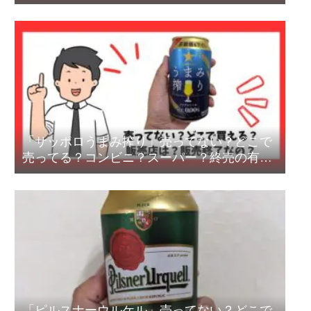
売？
「サッポロうまみ搾り」売ってない？どこで
売ってる？コンビニ？スーパー？終売の有無
は？
「ピルスナーウルケル」売ってない？どこで