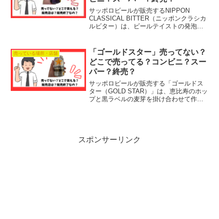
サッポロビールが販売するNIPPON
CLASSICAL BITTER（ニッポンクラシカ
ルビター）は、ビールテイストの発泡性
リキュール、いわゆる新ジャンル（第三
のビール）です。2021年に数量限定で発
売されました。大正時代の伝統的な日本
「ゴールドスター」売ってない？
売っている場所・店舗
のホ...
どこで売ってる？コンビニ？スー
パー？終売？
サッポロビールが販売する「ゴールドス
ター（GOLD STAR）」は、恵比寿のホッ
プと黒ラベルの麦芽を掛け合わせて作ら
れたビールテイストの発泡性リキュー
ル、いわゆる新ジャンル（第三のビー
ル）です。麦の味わいを保つために仕込
窯の温度を保持して作...
スポンサーリンク