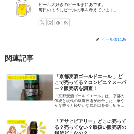
ビール大好きのビールまにあです。
毎日のようにビールの事を考えています。
ビールまにあ
関連記事
「京都麦酒ゴールドエール 」ど
売っている場所・店舗
こで売ってる？コンビニ？スーパ
ー？販売店を調査！
「京都麦酒ゴールドエール」は、京都の
伝統と現代の醸造技術が融合した、華や
かな香りと軽やかな飲み口を楽しめるク
ラフトビールです。ゴールデンエール特
有の麦芽の甘みとホップの爽やかな苦味
が絶妙に調和し、食事のお供はもちろ
「アサヒビアリー」どこに売って
オアシス商品
ん、リフレッシュタイムにも...
る？売ってない？取扱い販売店の
場所どこなの？