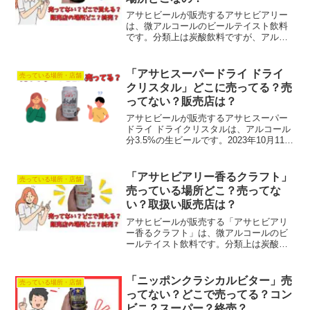
アサヒビールが販売するアサヒビアリー
は、微アルコールのビールテイスト飲料
です。分類上は炭酸飲料ですが、アルコ
ール分が0.5％含まれています。2021年3
月30日に首都圏・関信越エリアで先行発
売され、6月29日から全国発売されまし
「アサヒスーパードライ ドライ
売っている場所・店舗
た。ビールま...
クリスタル」どこに売ってる？売
ってない？販売店は？
アサヒビールが販売するアサヒスーパー
ドライ ドライクリスタルは、アルコール
分3.5%の生ビールです。2023年10月11日
に発売されました。ドライクリスタル
は、アサヒビールの看板商品である「ス
ーパードライ」から生まれたアルコール
「アサヒビアリー香るクラフト」
売っている場所・店舗
分3.5%の...
売っている場所どこ？売ってな
い？取扱い販売店は？
アサヒビールが販売する「アサヒビアリ
ー香るクラフト」は、微アルコールのビ
ールテイスト飲料です。分類上は炭酸飲
料ですが、アルコール分が0.5％含まれて
います。2021年6月29日に首都圏・関信
越エリアで発売され、のちに全国販売と
「ニッポンクラシカルビター」売
売っている場所・店舗
なりました。香...
ってない？どこで売ってる？コン
ビニ？スーパー？終売？