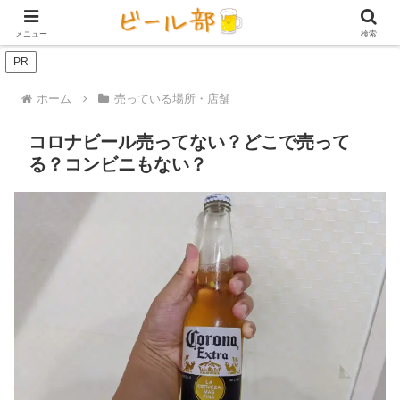
アイテム【ビール好き用】
ビール定期便（サブスク）
家庭用ビール
メニュー
検索
PR
ホーム
売っている場所・店舗
コロナビール売ってない？どこで売って
る？コンビニもない？