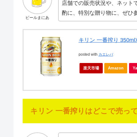
店舗での販売状況や、ネット
酌に、特別な贈り物に、ぜひ
ビールまにあ
キリン 一番搾り 350ml
posted with
カエレバ
楽天市場
Amazon
Y
キリン 一番搾りはどこで売っ