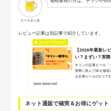
価格重視の方は、チラシや特
ビールまにあ
レビュー記事は別記事で紹介しています。
【2026年最新
い？まずい？実際
キリンの定番ビール「
実際に飲んで味を徹底
る定番ビールの1つで
かける機会が多いビール.
beer-beer.net
ネット通販で確実＆お得にゲット