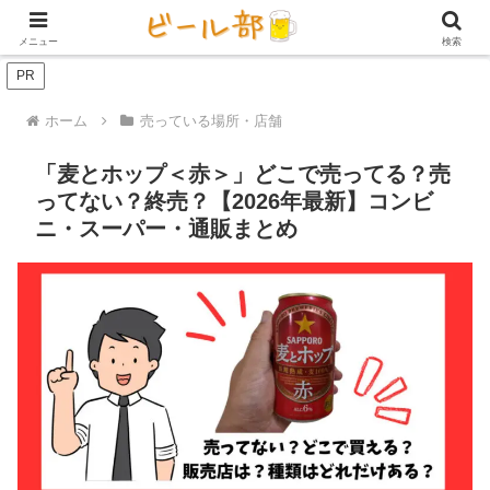
アイテム【ビール好き用】
ビール定期便（サブスク）
家庭用ビール
メニュー
検索
PR
ホーム
売っている場所・店舗
「麦とホップ＜赤＞」どこで売ってる？売
ってない？終売？【2026年最新】コンビ
ニ・スーパー・通販まとめ