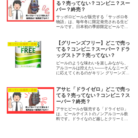
は、このグランドキリン【...
る？売ってない？コンビニ？スー
パー？終売？
サッポロビールが販売する「サッポロ冬
物語」は、毎年冬に限定発売される生ビ
ールです。日本初の季節限定ビールでも
あります。1988年に発売されました。毎
年、製法などを少しずつリニューアルし
ながら30年以上の間、愛され続けていま
【グリーンズフリー】どこで売っ
売っている場所・店舗
す。深いコクとキレ...
てる？コンビニ？スーパー？ドラ
ッグストア？売ってない？
ビールのような味わいを楽しみながら、
アルコールは控えたい——そんなニーズ
に応えてくれるのがキリン グリーンズフ
リー。爽やかなホップの香りと麦の旨味
を楽しめる、アルコール0.00%のノンア
ルコールビールテイスト飲料です。健康
アサヒ「ドライゼロ」どこで売っ
売っている場所・店舗
志向の高まりととも...
てる？売ってない？コンビニ？ス
ーパー？終売？
アサヒビールが販売する「ドライゼロ」
は、ビールテイストのノンアルコール飲
料です。ドライなのど越しとクリーミー
な泡で、最もビールに近い味を目指した
ノンアルコールビールです。ノンアルコ
ールビール市場で三年連続売り上げNo.1