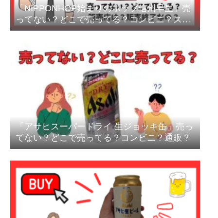
「NIPPONHOP始まりのホップ信州早生」売
ってない？どこで売ってる？コンビニ？スー
パー？終売？
「アサヒスーパードライ 生ジョッキ缶」売っ
てない？どこで売ってる？コンビニ？通販？