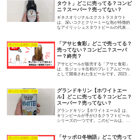
タウト」どこに売ってる？コンビ
ニ？スーパー？売ってない？
ギネスオリジナルエクストラスタウト
は、深いコクとクリーミーな泡が特徴的
なアイリッシュスタウトビールの代表格
です。その濃厚でビターな味わいは、ビ
ール愛好者に長年親しまれています。特
に豊かな香りと、飲みごたえのある重厚
「アサヒ食彩」どこで売ってる？
売っている場所・店舗
感が魅力で、多くのビールフ...
売ってない？コンビニ？スーパ
ー？終売？
アサヒビールが販売する「アサヒ食彩」
は、生ジョッキ缶初のプレミアムビール
として開発された生ビールです。2023年7
月11日にコンビニ限定で発売されまし
た。特徴である華やかな香りを出すため
に、フランス産希少ホップ「アラミス」
グランドキリン【ホワイトエー
売っている場所・店舗
を始めとする5種の...
ル】どこに売ってる？コンビニ？
スーパー？売ってない？
グランドキリン【ホワイトエール】は、
キリンビールが手がけるクラフトビール
シリーズの一つです。このビールは、爽
やかなフルーティーな香りとまろやかな
味わいが特徴で、ビール愛好者から高い
評価を受けています。ビールまにあ今回
「サッポロ冬物語」どこで売って
売っている場所・店舗