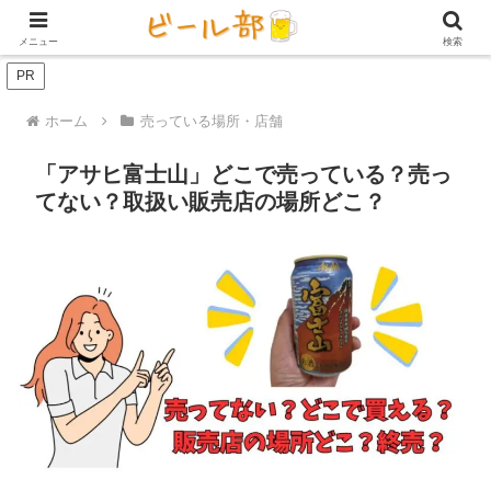
アイテム【ビール好き用】
ビール定期便（サブスク）
家庭用ビール
メニュー
検索
PR
ホーム
売っている場所・店舗
「アサヒ富士山」どこで売っている？売っ
てない？取扱い販売店の場所どこ？