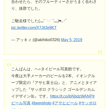
合わせたら、そのフルーティーさがうまく合わさ
り、抜群でした。
ご馳走様でした(灬˘╰╯˘灬)♥｡･ﾟ
pic.twitter.com/X7JjfJe8KT
— アッキィ (@akihiko0326)
May 5, 2019
こんばんは、ヘ○タイビール写真館です。
今夜は大手メーカーのビールを2本。イオングル
ープ限定の『アサヒ富士山』と、アニメとタイア
ップした『サッポロ クラシック ゴールデンカム
イデザイン缶』です。
https://t.co/ibNbdzWANP
#
ビール写真
#beerphoto
#アサヒビール
#サッポロ