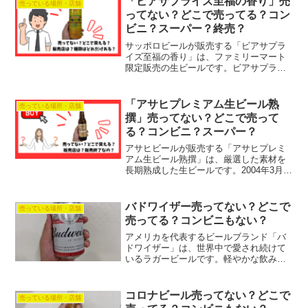
「ビアサプライズ至福の香り」売
売っている場所・店舗
上級者まで幅広い層に支持...
ってない？どこで売ってる？コン
ビニ？スーパー？終売？
サッポロビールが販売する「ビアサプラ
イズ至福の香り」は、ファミリーマート
限定販売の生ビールです。ビアサプライ
ズシリーズの第12弾として2023年に発売
されました。2021年にシリーズ第8弾とし
て、また2019年にシリーズ第5弾として同
「アサヒプレミアム生ビール熟
売っている場所・店舗
名のビ...
撰」売ってない？どこで売って
る？コンビニ？スーパー？
アサヒビールが販売する「アサヒプレミ
アム生ビール熟撰」は、厳選した素材を
長期熟成した生ビールです。2004年3月
10日に発売されました。3種類のホップを
3回に分けて仕込むこだわりの製法で作っ
ています。他のビールの約2.5倍もの期間
バドワイザー売ってない？どこで
売っている場所・店舗
をかけて熟...
売ってる？コンビニもない？
アメリカを代表するビールブランド「バ
ドワイザー」は、世界中で愛され続けて
いるラガービールです。軽やかな飲み口
と爽快なのどごしが特徴で、普段あまり
ビールを飲まない人からも人気がありま
す。日本国内でも年々ファンが増えてお
コロナビール売ってない？どこで
売っている場所・店舗
り、クラフトビールや高価...