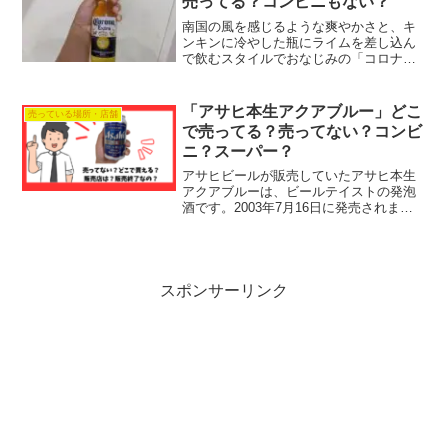
売ってる？コンビニもない？
南国の風を感じるような爽やかさと、キ
ンキンに冷やした瓶にライムを差し込ん
で飲むスタイルでおなじみの「コロナビ
ール」。メキシコを代表するこのラガー
ビールは、世界中で愛されており、軽や
かな味わいと独特の飲み方で、クラフト
「アサヒ本生アクアブルー」どこ
売っている場所・店舗
ビールや国産ビールとはひ...
で売ってる？売ってない？コンビ
ニ？スーパー？
アサヒビールが販売していたアサヒ本生
アクアブルーは、ビールテイストの発泡
酒です。2003年7月16日に発売されまし
た。『アサヒ本生』で使用している海洋
深層水や大麦エキスの他に、うまみを含
んだ海藻エキスを使用しています。その
ため、糖質50％オ...
スポンサーリンク