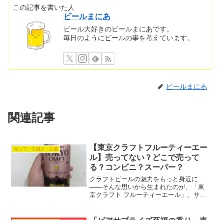
この記事を書いた人
ビールまにあ
ビール大好きのビールまにあです。
毎日のようにビールの事を考えています。
ビールまにあ
関連記事
【東京クラフトフルーティーエー
売っている場所・店舗
ル】売ってない？どこで売って
る？コンビニ？スーパー？
クラフトビールの魅力をもっと身近に
――そんな思いから生まれたのが、「東
京クラフト フルーティーエール」。サン
トリーが手がけるこのビールは、名前の
通り華やかな香りとフルーティーな味わ
いが特長で、クラフトビール初心者から