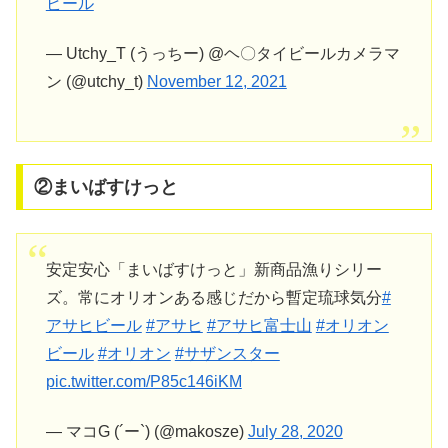
ビール
— Utchy_T (うっちー) @ヘ〇タイビールカメラマ
ン (@utchy_t)
November 12, 2021
②まいばすけっと
安定安心「まいばすけっと」新商品漁りシリー
ズ。常にオリオンある感じだから暫定琉球気分
#
アサヒビール
#アサヒ
#アサヒ富士山
#オリオン
ビール
#オリオン
#サザンスター
pic.twitter.com/P85c146iKM
— マコG (´ー`) (@makosze)
July 28, 2020