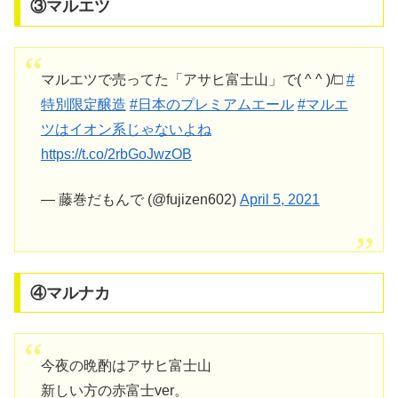
③マルエツ
マルエツで売ってた「アサヒ富士山」で( ^ ^ )/□
#
特別限定醸造
#日本のプレミアムエール
#マルエ
ツはイオン系じゃないよね
https://t.co/2rbGoJwzOB
— 藤巻だもんで (@fujizen602)
April 5, 2021
④マルナカ
今夜の晩酌はアサヒ富士山
新しい方の赤富士ver。