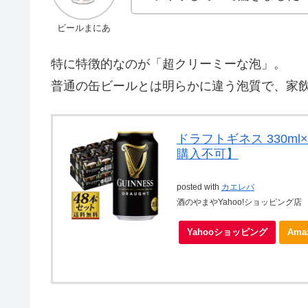
ビールまにあ
特に特徴的なのが「超クリーミーな泡」。
普通の缶ビールとは明らかに違う泡質で、家
ドラフトギネス 330m
購入不可】
posted with
カエレバ
酒のやまやYahoo!ショッピング店
Yahooショッピング
Ama