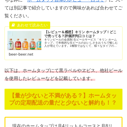
ては別記事で紹介していますので興味があれば合わせてご
覧ください。
【レビュー＆感想】キリン ホームタップ！どこ
で売ってる？評価評判口コミは？
キリンビールの会員制 生ビールサービス「キリン ホーム
タップ」で本格的な生ビールのおいしさをおうちで愉しむ
人が増えています。1種類ではなくて、様々なタイプのク
ラフトビールが飲めるのもいいですね！季節に応じて登場
するようですが、ラガータイプが...
beer-beer.net
以下は、ホームタップにて黒ラベルやヱビス、他社ビール
を使用したレビューなどを記載しています。
【量が少ないと不満がある？】ホームタッ
プの定期配送の量だと少ないと解約も！？
現在のホームタップは月4リットルコースと月8リ