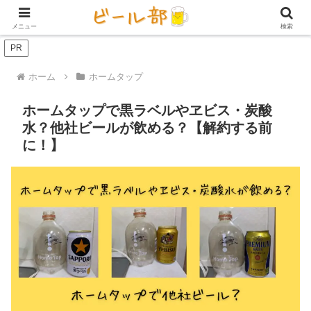
アイテム【ビール好き用】
ビール定期便（サブスク）
家庭用ビール
メニュー
検索
PR
ホーム
ホームタップ
ホームタップで黒ラベルやヱビス・炭酸
水？他社ビールが飲める？【解約する前
に！】