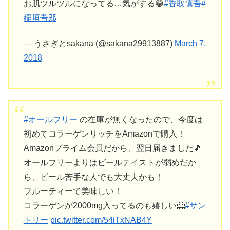
お肌ツルツルになってる…気がする😁
#香取慎吾
#
稲垣吾郎
— うさぎとsakana (@sakana29913887)
March 7,
2018
#オールフリー
の在庫が無くなったので、今度は
初めてコラーゲンリッチをAmazonで購入！
Amazonプライム会員だから、翌日届きました🎵
オールフリーよりはビールテイストが弱めだか
ら、ビール苦手な人でも大丈夫かも！
フルーティーで美味しい！
コラーゲンが2000mg入ってるのも嬉しい🤗
#サン
トリー
pic.twitter.com/54iTxNAB4Y