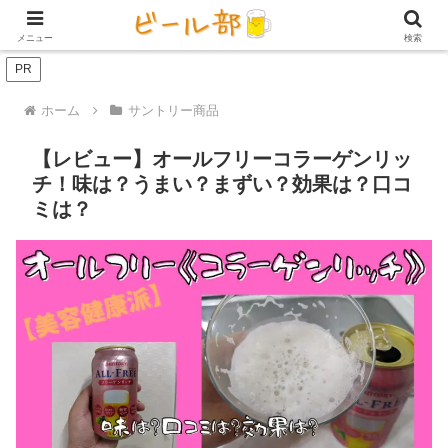
アイテム【ビール好き用】
ビール定期便（サブスク）
家庭用ビール
メニュー
検索
PR
ホーム
サントリー商品
【レビュー】オールフリーコラーゲンリッ
チ！味は？うまい？まずい？効果は？口コ
ミは？