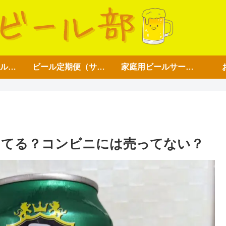
アイテム【ビール好き用】
ビール定期便（サブスク）
家庭用ビールサーバー
ってる？コンビニには売ってない？